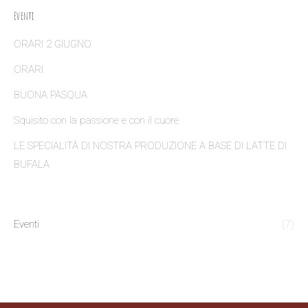
Eventi
ORARI 2 GIUGNO
ORARI
BUONA PASQUA
Squisito con la passione e con il cuore
LE SPECIALITÀ DI NOSTRA PRODUZIONE A BASE DI LATTE DI
BUFALA
Eventi
(7)