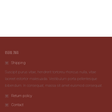
USEFUL INFO
Shipping
Suscipit purus vitae, hendrerit tortoreu rhoncus nulla, vitae
laoreet estortor malesuada. Vestibulum porta pellentesque
bibendum. In consequat, massa sit amet euismod consequat.
Return policy
Contact