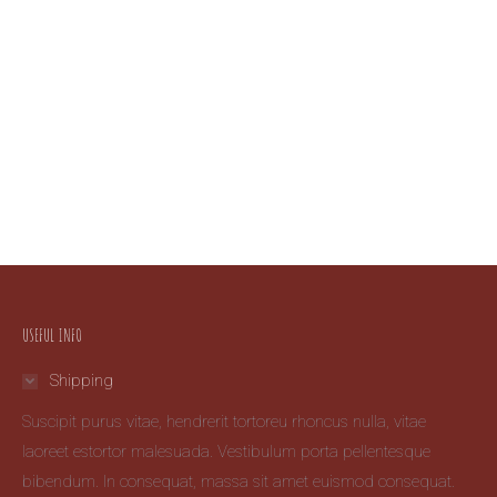
USEFUL INFO
Shipping
Suscipit purus vitae, hendrerit tortoreu rhoncus nulla, vitae
laoreet estortor malesuada. Vestibulum porta pellentesque
bibendum. In consequat, massa sit amet euismod consequat.